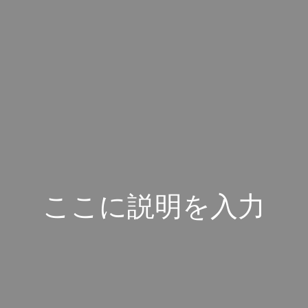
こ
こ
に
説
明
を
入
力
し
ま
す